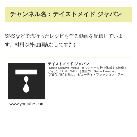
チャンネル名：テイストメイド ジャパン
SNSなどで流行ったレシピを作る動画を配信していま
す。材料以外は解説なしです(‘;’)
テイストメイド ジャパン
"Sizzle Creative Media" カルチャーを秒で体感する映像メ
ディア。TASTEMADEは独自の「Sizzle Creative」
で“食”と“旅” を軸に、 ビューティ・ファッション・アー
ト・ビジネスなどさまざまな現代カルチRead More
www.youtube.com