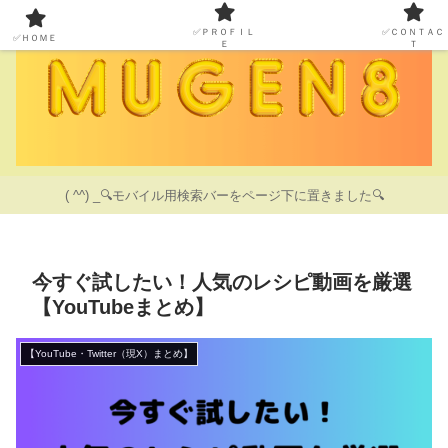
✅ＰＲＯＦＩＬ
✅ＣＯＮＴＡＣ
✅ＨＯＭＥ
Ｅ
Ｔ
( ^^) _🔍モバイル用検索バーをページ下に置きました🔍
今すぐ試したい！人気のレシピ動画を厳選
【YouTubeまとめ】
【YouTube・Twitter（現X）まとめ】