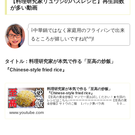
【料理研究家リュウジのバズレシピ】再生回数
が多い動画
⇩中華鍋ではなく家庭用のフライパンで出来
るところが嬉しいですね!(^^)!
タイトル：料理研究家が本気で作る「至高の炒飯」
『Chinese-style fried rice』
料理研究家が本気で作る「至高の炒飯」
『Chinese-style fried rice』
【至高の黄金炒飯】マジで一度お試しください！★今回の
レシピはこちら↓ーーーーーーーーーーーーーー【至高の黄
金炒飯】サトウのご飯 １パック豚バラ肉 ５０ｇ
生姜 ３ｇ卵 ２個長ネ
ギ ５センチほど塩 小さRead More
www.youtube.com