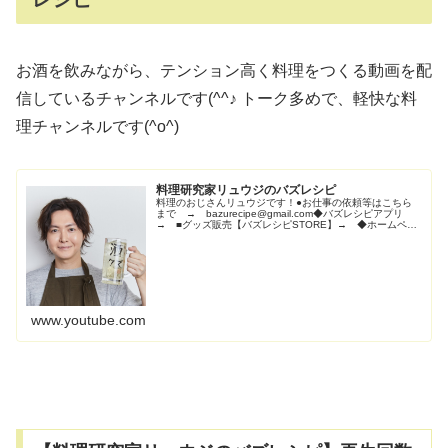
お酒を飲みながら、テンション高く料理をつくる動画を配
信しているチャンネルです(^^♪ トーク多めで、軽快な料
理チャンネルです(^o^)
料理研究家リュウジのバズレシピ
料理のおじさんリュウジです！●お仕事の依頼等はこちら
まで → bazurecipe@gmail.com◆バズレシピアプリ
→ ■グッズ販売【バズレシピSTORE】→ ◆ホームペー
ジ【バズレシピ.com】→ ○ツイッター → ○インス
タ →Read More
www.youtube.com