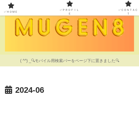
✅ＰＲＯＦＩＬ
✅ＣＯＮＴＡＣ
✅ＨＯＭＥ
Ｅ
Ｔ
( ^^) _🔍モバイル用検索バーをページ下に置きました🔍
2024-06