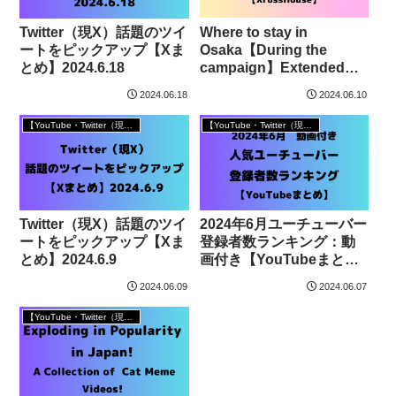
Where to stay in
Twitter（現X）話題のツイ
Osaka【During the
ートをピックアップ【Xま
campaign】Extended
とめ】2024.6.18
Stay in Osaka cheap with
2024.06.18
2024.06.10
Convenient
location/Monthly
【YouTube・Twitter（現X）まとめ】
【YouTube・Twitter（現X）まとめ】
Furnished
Rentals【XrossHouse】
We welcome!
Twitter（現X）話題のツイ
2024年6月ユーチューバー
ートをピックアップ【Xま
登録者数ランキング：動
とめ】2024.6.9
画付き【YouTubeまと
め】
2024.06.09
2024.06.07
【YouTube・Twitter（現X）まとめ】