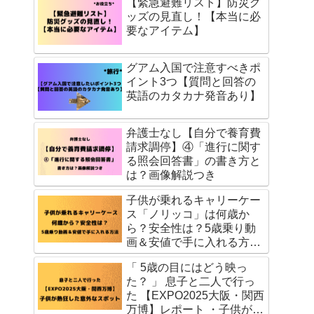
【緊急避難リスト】防災グ
ッズの見直し！【本当に必
要なアイテム】
グアム入国で注意すべきポ
イント3つ【質問と回答の
英語のカタカナ発音あり】
弁護士なし【自分で養育費
請求調停】④「進行に関す
る照会回答書」の書き方と
は？画像解説つき
子供が乗れるキャリーケー
ス「ノリッコ」は何歳か
ら？安全性は？5歳乗り動
画＆安値で手に入れる方法
を公開
「 5歳の目にはどう映っ
た？ 」 息子と二人で行っ
た 【EXPO2025大阪・関西
万博】レポート ・子供が熱