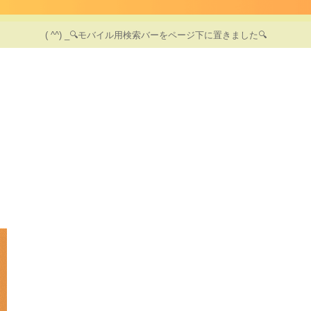
( ^^) _🔍モバイル用検索バーをページ下に置きました🔍