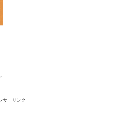
く
当
は
神
15
ンサーリンク