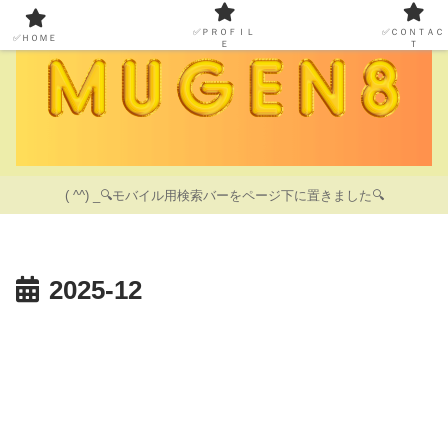
✅ＰＲＯＦＩＬ
✅ＣＯＮＴＡＣ
✅ＨＯＭＥ
Ｅ
Ｔ
( ^^) _🔍モバイル用検索バーをページ下に置きました🔍
2025-12