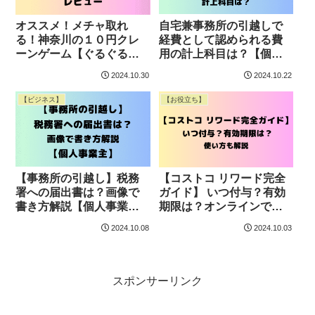
自宅兼事務所の引越しで
オススメ！メチャ取れ
経費として認められる費
る！神奈川の１０円クレ
用の計上科目は？【個人
ーンゲーム【ぐるぐる大
事業主】
帝国大和店】レビュー
2024.10.30
2024.10.22
【ビジネス】
【お役立ち】
【事務所の引越し】税務
【コストコ リワード完全
署への届出書は？画像で
ガイド】 いつ付与？有効
書き方解説【個人事業
期限は？オンラインで使
主】
える？使い方も解説
2024.10.08
2024.10.03
スポンサーリンク