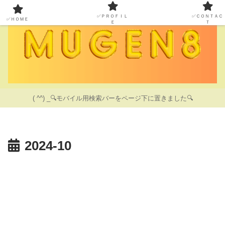
✅ＰＲＯＦＩＬ
✅ＣＯＮＴＡＣ
✅ＨＯＭＥ
Ｅ
Ｔ
( ^^) _🔍モバイル用検索バーをページ下に置きました🔍
2024-10