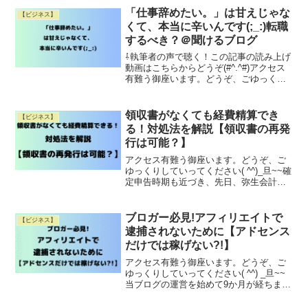
り、お得に欲しいものを買ったりできる
「仕事辞めたい。」は甘えじゃな
【ビジネス】
フリマアプリでRead More
くて、本当に辛いんです(;_:)転職
するべき？＠聞けるブログ
⇩執筆者の声で聴く！この記事の読み上げ
動画はこちらからどうぞ(#^.^#)アクセス
有難う御座います。どうぞ、ごゆっくり
していってください( ^^) _旦~~仕事っ
て、定期的に辛くなって辞めたくなりま
すよね。私も何度も経験があります
領収書がなくても経費精算でき
【ビジネス】
(^^;)Read More
る！対処法を解説【領収書の再発
行は可能？】
アクセス有難う御座います。どうぞ、ご
ゆっくりしていってください( ^^)_旦~~確
定申告時期も近づき、先日、弥生会計ソ
フトに経費入力をしていたところ、領収
証を紛失している支払いがあることが発
覚しまして(^^ゞ 慌てて「領収証紛失」
ブロガー必見!アフィリエイトで
【ビジネス】
「経費」とRead More
逮捕されないために【アドセンス
だけでは稼げない?!】
アクセス有難う御座います。どうぞ、ご
ゆっくりしていってください( ^^) _旦~~
当ブログの運営を始めて9か月が経ちまし
た(^o^)有難いことに、googleアドセンス
収益が月4桁ほどになりました。が、月3