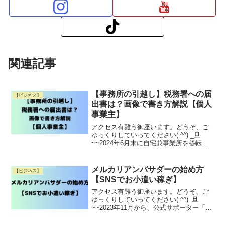
関連記事
【事務所の引越し】税務署への届
【ビジネス】
出書は？画像で書き方解説【個人
事業主】
アクセス有難う御座います。どうぞ、ご
ゆっくりしていってください( ^^) _旦
~~2024年6月末に自宅兼事業所を移転し
ました(^^♪その際、税務署への移転手続
きで戸惑った経験から、個人事業主の皆
様に向けて、事務所移転時の税務手続き
メルカリアンバサダーの始め方
【ビジネス】
をわかりRead More
【SNSでお小遣い稼ぎ】
アクセス有難う御座います。どうぞ、ご
ゆっくりしていってください( ^^)_旦
~~2023年11月から、公式サポーター「メ
ルカリアンバサダー」制度がスタートし
ました。メルカリは、不用品を売った