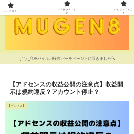
✅ＰＲＯＦＩＬ
✅ＣＯＮＴＡＣ
✅ＨＯＭＥ
Ｅ
Ｔ
( ^^) _🔍モバイル用検索バーをページ下に置きました🔍
【アドセンスの収益公開の注意点】収益開
示は規約違反？アカウント停止？
【ビジネス】