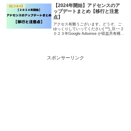
万円という目標達成には、まだ道のり
【2024年開始】アドセンスのア
【ビジネス】
Read More
ップデートまとめ【移行と注意
点】
アクセス有難うございます。どうぞ、ご
ゆっくりしていってください( ^^)_旦~~２
０２３年Google Adsense が収益共有構造
と支払い方法のアップデートを行いまし
た。収益の受け取り割合が６８％→８
０％と大幅にアップしますので、アフィ
Read More
スポンサーリンク