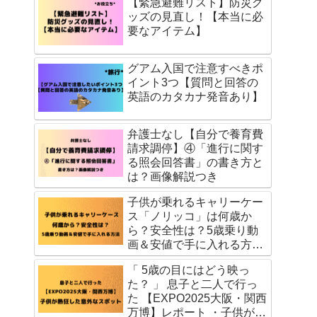
【緊急避難リスト】防災グ
ッズの見直し！【本当に必
要なアイテム】
グアム入国で注意すべきポ
イント3つ【質問と回答の
英語のカタカナ発音あり】
弁護士なし【自分で養育費
請求調停】④「進行に関す
る照会回答書」の書き方と
は？画像解説つき
子供が乗れるキャリーケー
ス「ノリッコ」は何歳か
ら？安全性は？5歳乗り動
画＆安値で手に入れる方法
を公開
「 5歳の目にはどう映っ
た？ 」 息子と二人で行っ
た 【EXPO2025大阪・関西
万博】レポート ・子供が熱