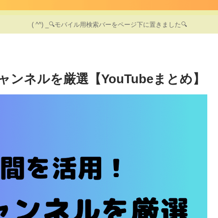
( ^^) _🔍モバイル用検索バーをページ下に置きました🔍
ンネルを厳選【YouTubeまとめ】