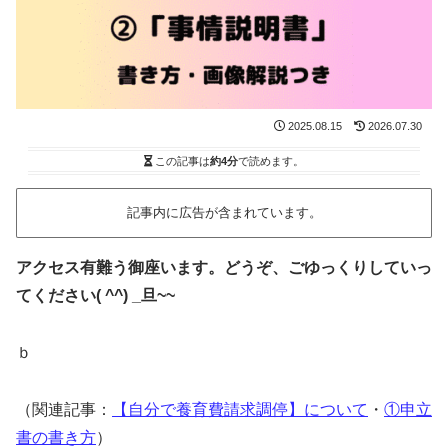
2025.08.15
2026.07.30
この記事は
約4分
で読めます。
記事内に広告が含まれています。
アクセス有難う御座います。どうぞ、ごゆっくりしていっ
てください( ^^) _旦~~
ｂ
（関連記事：
【自分で養育費請求調停】について
・
①申立
書の書き方
）