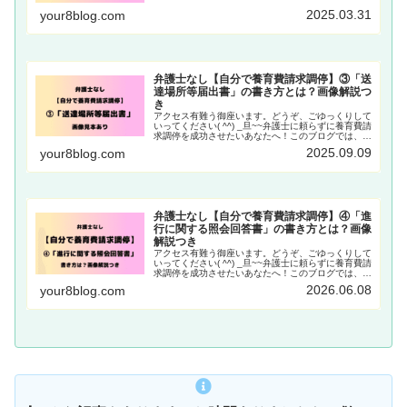
行った経験をもとに、養育費請求調停の申Read
2025.03.31
your8blog.com
More
弁護士なし【自分で養育費請求調停】③「送
達場所等届出書」の書き方とは？画像解説つ
き
アクセス有難う御座います。どうぞ、ごゆっくりして
いってください( ^^) _旦~~弁護士に頼らずに養育費請
求調停を成功させたいあなたへ！このブログでは、弁
護士なしで養育費請求調停を乗り切りたいあなたに向
2025.09.09
your8blog.com
けて、私自身の経験に基づいた情報をお届Read
More
弁護士なし【自分で養育費請求調停】④「進
行に関する照会回答書」の書き方とは？画像
解説つき
アクセス有難う御座います。どうぞ、ごゆっくりして
いってください( ^^) _旦~~弁護士に頼らずに養育費請
求調停を成功させたいあなたへ！このブログでは、弁
護士なしで養育費請求調停を乗り切りたいあなたに向
2026.06.08
your8blog.com
けて、私自身の経験に基づいた情報をお届Read
More