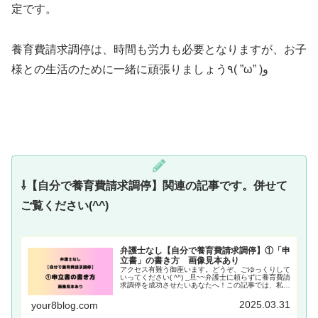
定です。
養育費請求調停は、時間も労力も必要となりますが、お子
様との生活のために一緒に頑張りましょう٩( ”ω” )و
⇩【自分で養育費請求調停】関連の記事です。併せて
ご覧ください(^^)
弁護士なし【自分で養育費請求調停】①「申
立書」の書き方 画像見本あり
アクセス有難う御座います。どうぞ、ごゆっくりして
いってください( ^^) _旦~~弁護士に頼らずに養育費請
求調停を成功させたいあなたへ！この記事では、私が
実際に弁護士を頼らずに【自分で養育費請求調停】を
行った経験をもとに、養育費請求調停の申Read
2025.03.31
your8blog.com
More