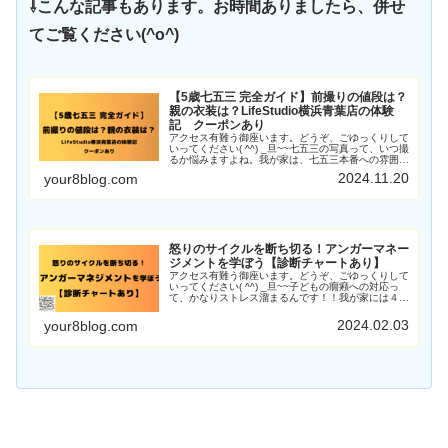
⇩こんな記事もあります。お時間ありましたら、併せ
てご覧ください(^o^)
【5歳七五三 完全ガイド】前撮りの値段は？
親の衣装は？LifeStudio横浜青葉店の体験
記 クーポンあり
アクセス有難う御座います。どうぞ、ごゆっくりして
いってください( ^^) _旦~~七五三の写真って、いつ撮
るか悩みますよね。我が家は、七五三本番への雰囲気
を作りたいという親の気持ちを込めて、お参りより2
2024.11.20
your8blog.com
週間前の撮影にしました。羽織袴を着て撮Read
More
怒りのサイクルを断ち切る！アンガーマネー
ジメントを学ぼう【診断チャートあり】
アクセス有難う御座います。どうぞ、ごゆっくりして
いってください( ^^) _旦~~子どもの癇癪への対応っ
て、かなりストレス溜まるんです！！我が家には４歳
の息子がおります。2023年は引越したり幼稚園に入
学したり、と、ガラリと環境が変わったかRead
2024.02.03
your8blog.com
More