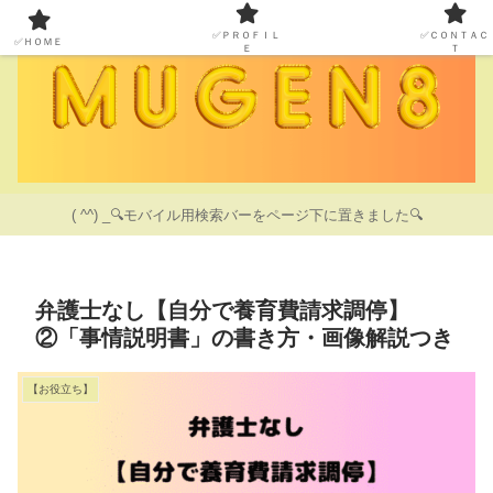
✅ＰＲＯＦＩＬ
✅ＣＯＮＴＡＣ
✅ＨＯＭＥ
Ｅ
Ｔ
( ^^) _🔍モバイル用検索バーをページ下に置きました🔍
弁護士なし【自分で養育費請求調停】
②「事情説明書」の書き方・画像解説つき
【お役立ち】