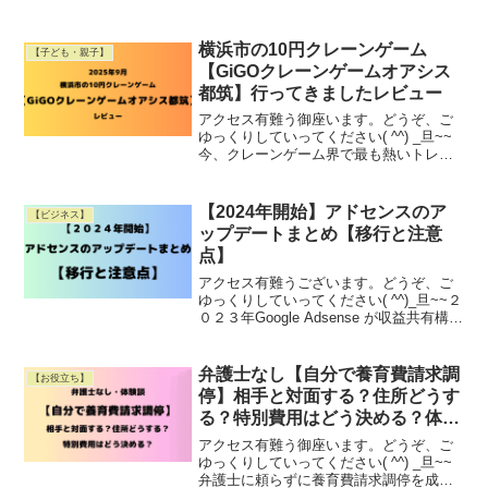
した地域を支援するため、ひろゆき氏が
代表を務める「made in Japan」が開始し
た「能登復興支援サブスク」をごRead
横浜市の10円クレーンゲーム
【子ども・親子】
More
【GiGOクレーンゲームオアシス
都筑】行ってきましたレビュー
アクセス有難う御座います。どうぞ、ご
ゆっくりしていってください( ^^) _旦~~
今、クレーンゲーム界で最も熱いトレン
ドといえば、なんといっても「10円クレ
ーンゲーム」！ 1プレイ10円という驚き
の価格で楽しめるお店が、最近大きな話
【2024年開始】アドセンスのア
【ビジネス】
題になっRead More
ップデートまとめ【移行と注意
点】
アクセス有難うございます。どうぞ、ご
ゆっくりしていってください( ^^)_旦~~２
０２３年Google Adsense が収益共有構造
と支払い方法のアップデートを行いまし
た。収益の受け取り割合が６８％→８
０％と大幅にアップしますので、アフィ
弁護士なし【自分で養育費請求調
【お役立ち】
Read More
停】相手と対面する？住所どうす
る？特別費用はどう決める？体験
談
アクセス有難う御座います。どうぞ、ご
ゆっくりしていってください( ^^) _旦~~
弁護士に頼らずに養育費請求調停を成功