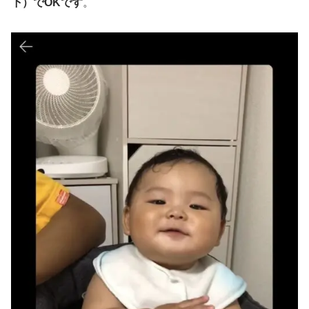
下）でOKです
。