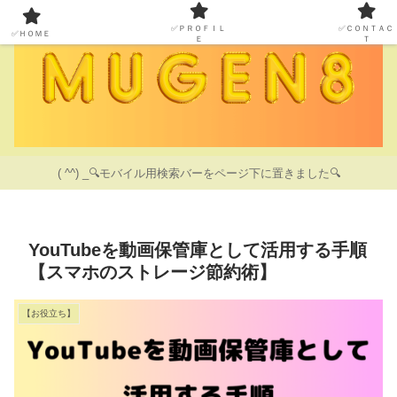
✅ＰＲＯＦＩＬ
✅ＣＯＮＴＡＣ
✅ＨＯＭＥ
Ｅ
Ｔ
( ^^) _🔍モバイル用検索バーをページ下に置きました🔍
YouTubeを動画保管庫として活用する手順
【スマホのストレージ節約術】
【お役立ち】