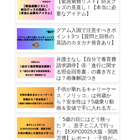
【緊急避難リスト】防災グ
ッズの見直し！【本当に必
要なアイテム】
グアム入国で注意すべきポ
イント3つ【質問と回答の
英語のカタカナ発音あり】
弁護士なし【自分で養育費
請求調停】④「進行に関す
る照会回答書」の書き方と
は？画像解説つき
子供が乗れるキャリーケー
ス「ノリッコ」は何歳か
ら？安全性は？5歳乗り動
画＆安値で手に入れる方法
を公開
「 5歳の目にはどう映っ
た？ 」 息子と二人で行っ
た 【EXPO2025大阪・関西
万博】レポート ・子供が熱