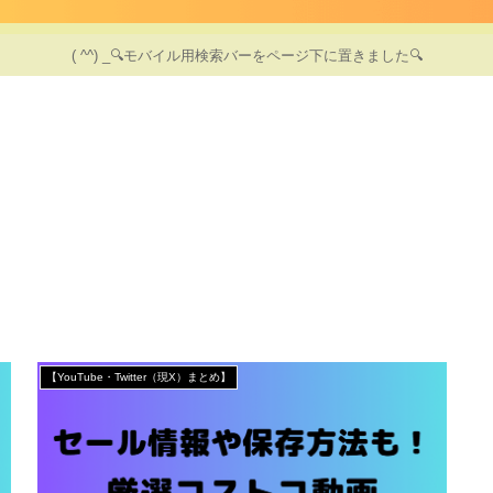
( ^^) _🔍モバイル用検索バーをページ下に置きました🔍
【YouTube・Twitter（現X）まとめ】