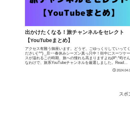
出かけたくなる！旅チャンネルをセレクト
【YouTubeまとめ】
アクセス有難う御座います。どうぞ、ごゆっくりしていって
ださい( ^^) _旦~~春休みシーズン真っ只中！街中にスーツケ
スが溢れるこの時期、旅への憧れも高まりますよね(#^.^#)そ
なわけで、旅系YouTubeチャンネルを厳選しました。Read
More
2024.04.
スポ